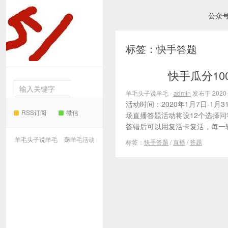
公众
羊毛
标签：快手答题
头子说羊毛
快手瓜分1
薅羊毛活动
羊毛头子说羊毛 -
admin
发布于 2020-
活动时间：2020年1月7日-1
RSS订阅
微信
场直播答题活动将设12个选择问
答错后可以用复活卡复活，每一轮
羊毛头子说羊毛
薅羊毛活动
标签：
快手答题
/
直播
/
答题