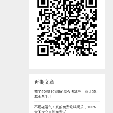
近期文章
薅了5张满10减5的基金满减券，总计25元
基金羊毛！
不用碰运气！真的免费吃喝玩乐，100%
拿下大众点评免费试