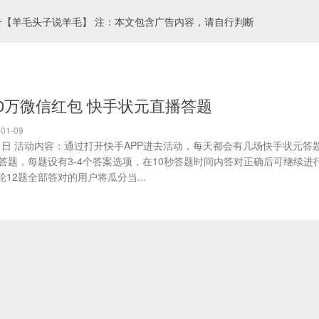
号【羊毛头子说羊毛】 注：本文包含广告内容，请自行判断
00万微信红包 快手状元直播答题
01-09
月31日 活动内容：通过打开快手APP进去活动，每天都会有几场快手状元答
答题，每题设有3-4个答案选项，在10秒答题时间内答对正确后可继续进
12题全部答对的用户将瓜分当...