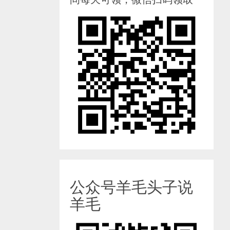
公众号羊毛头子说
羊毛