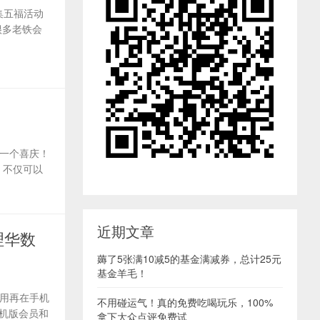
集五福活动
很多老铁会
一个喜庆！
”，不仅可以
近期文章
理华数
薅了5张满10减5的基金满减券，总计25元
基金羊毛！
用再在手机
不用碰运气！真的免费吃喝玩乐，100%
手机版会员和
拿下大众点评免费试