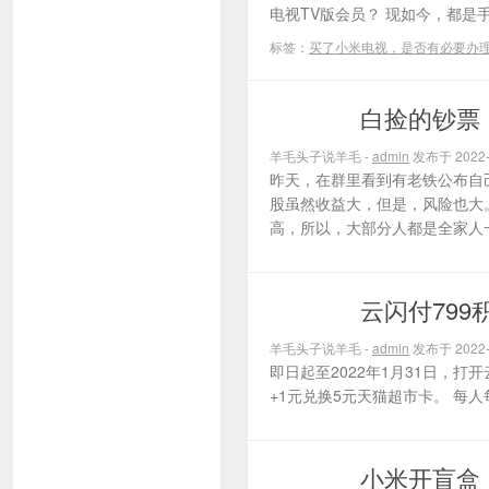
电视TV版会员？ 现如今，都是手
标签：
买了小米电视，是否有必要办
白捡的钞票
薅羊毛活动
羊毛头子说羊毛 -
admin
发布于 2022-
昨天，在群里看到有老铁公布自己
股虽然收益大，但是，风险也大
高，所以，大部分人都是全家人一
云闪付799
薅羊毛活动
羊毛头子说羊毛 -
admin
发布于 2022-
即日起至2022年1月31日，打
+1元兑换5元天猫超市卡。 每
小米开盲盒
薅羊毛活动