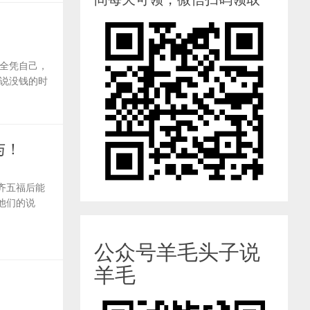
全凭自己，
说没钱的时
与！
齐五福后能
他们的说
公众号羊毛头子说
羊毛