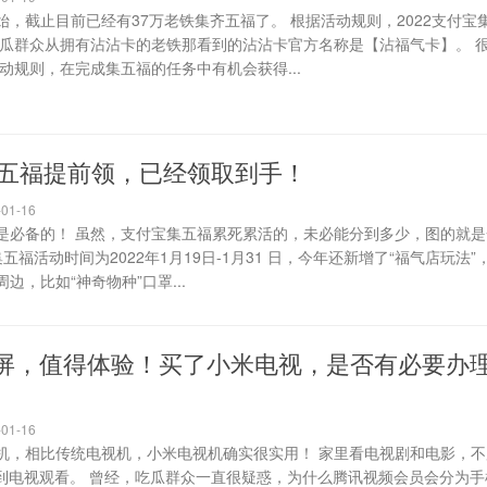
，截止目前已经有37万老铁集齐五福了。 根据活动规则，2022支付宝
吃瓜群众从拥有沾沾卡的老铁那看到的沾沾卡官方名称是【沾福气卡】。 
动规则，在完成集五福的任务中有机会获得...
付宝五福提前领，已经领取到手！
01-16
是必备的！ 虽然，支付宝集五福累死累活的，未必能分到多少，图的就是
五福活动时间为2022年1月19日-1月31 日，今年还新增了“福气店玩法
，比如“神奇物种”口罩...
屏，值得体验！买了小米电视，是否有必要办
01-16
机，相比传统电视机，小米电视机确实很实用！ 家里看电视剧和电影，不
屏到电视观看。 曾经，吃瓜群众一直很疑惑，为什么腾讯视频会员会分为