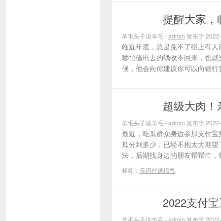
提醒大家，
薅羊毛活动
羊毛头子说羊毛 -
admin
发布于 2022-
临近年底，总是免不了碰上有人
哪怕借出去的钱收不回来，也就
候，他会向你建议你可以向银行贷
超级大肉！
薅羊毛活动
羊毛头子说羊毛 -
admin
发布于 2022-
最近，吃瓜群众身边参加支付宝
瓜分到多少，已经不抱太大期望
法，后期找身边的朋友帮帮忙，集
标签：
云闪付送福气
2022支
薅羊毛活动
羊毛头子说羊毛 -
admin
发布于 2022-