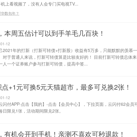
机上看视频了，没有人会专门买电视TV...
理华数包年？
，本周五估计可以到手羊毛几百块！
01-12
2021年的打新（打新可转债+打新股）收益有5万多，只能默默的羡慕一
。对于普通人来说，打新可转债算是比较友好的！ 目前打新可转债总体来
人一个证券账户参与打新可转债，提高中签...
积点+1元可换5元天猫超市，最多可兑换2张！
01-12
开云闪付APP-点击【我的】-点击【会员中心】，下拉页面，云闪付62会员可
人每日限兑1张，活动期间限兑2张。
，有机会开到手机！亲测不喜欢可秒退款！