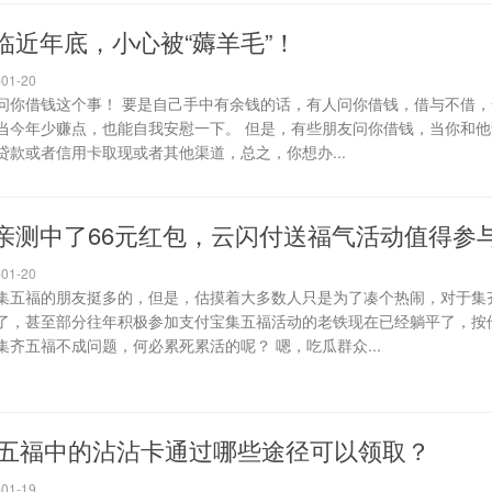
临近年底，小心被“薅羊毛”！
01-20
问你借钱这个事！ 要是自己手中有余钱的话，有人问你借钱，借与不借，
当今年少赚点，也能自我安慰一下。 但是，有些朋友问你借钱，当你和他
款或者信用卡取现或者其他渠道，总之，你想办...
亲测中了66元红包，云闪付送福气活动值得参
01-20
集五福的朋友挺多的，但是，估摸着大多数人只是为了凑个热闹，对于集
了，甚至部分往年积极参加支付宝集五福活动的老铁现在已经躺平了，按
齐五福不成问题，何必累死累活的呢？ 嗯，吃瓜群众...
付宝五福中的沾沾卡通过哪些途径可以领取？
01-19