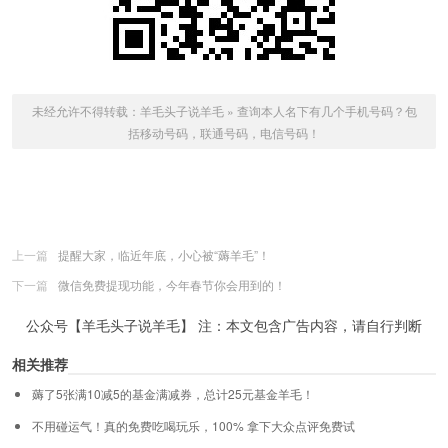
未经允许不得转载：
羊毛头子说羊毛
»
查询本人名下有几个手机号码？包
括移动号码，联通号码，电信号码！
上一篇
提醒大家，临近年底，小心被“薅羊毛”！
下一篇
微信免费提现功能，今年春节你会用到的！
公众号【羊毛头子说羊毛】 注：本文包含广告内容，请自行判断
相关推荐
薅了5张满10减5的基金满减券，总计25元基金羊毛！
不用碰运气！真的免费吃喝玩乐，100% 拿下大众点评免费试