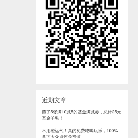
近期文章
薅了5张满10减5的基金满减券，总计25元
基金羊毛！
不用碰运气！真的免费吃喝玩乐，100%
拿下大众点评免费试