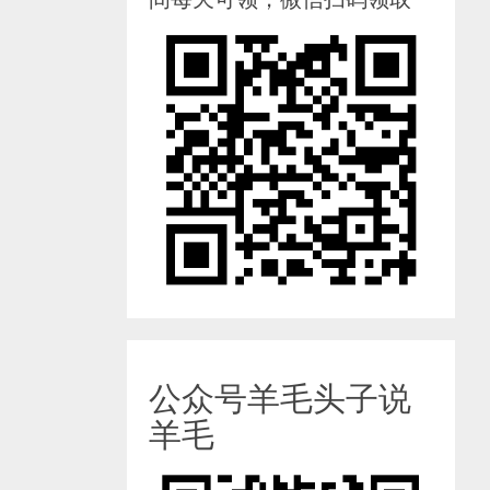
公众号羊毛头子说
羊毛