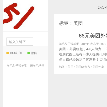
公众
羊毛
标签：美团
头子说羊毛
66元美团外
薅羊毛活动
羊毛头子说羊毛 -
admin
发布于 2020-
美团66外卖红包，4-6人助力，
RSS订阅
微信
在朋友圈已经有不少人提供代刷
多人都已经领到了优惠券！ 活动截
羊毛头子说羊毛
薅羊毛活动
标签：
美团
/
美团66红包
/
美团外卖