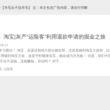
号【羊毛头子说羊毛】 注：本文包含广告内容，请自行判断
】淘宝|灰产“运险客”利用退款申请的掘金之旅
08-23
学习模仿！ 淘宝，应该目前绝大部分都在用，尤其是碰到淘宝大促销，比如
都不用碰到淘宝大促，就是平时随便买买，都会成为月光族！ 但是，咱们中
不仅不花钱，还能赚钱，你信吗？ 对于...
毛
/
运险客