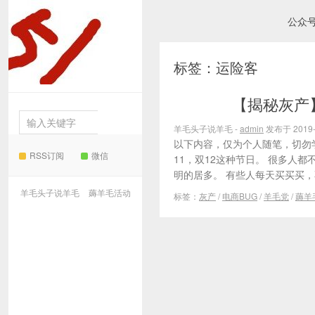
公众
羊毛
标签：运险客
头子说羊毛
【揭秘灰产
薅羊毛活动
羊毛头子说羊毛 -
admin
发布于 2019-
以下内容，仅为个人随笔，切勿
RSS订阅
微信
11，双12这种节日。 很多人
明的居多。 有些人每天买买买，
羊毛头子说羊毛
薅羊毛活动
标签：
灰产
/
电商BUG
/
羊毛党
/
薅羊