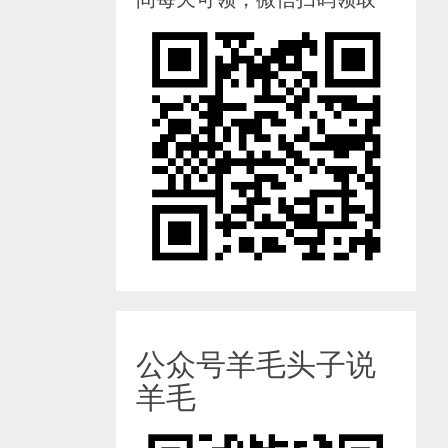
公众号羊毛头子说
羊毛