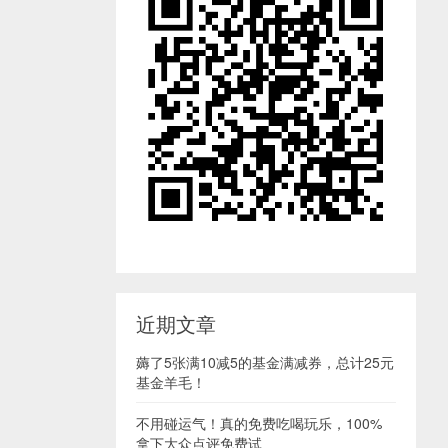
近期文章
薅了5张满10减5的基金满减券，总计25元
基金羊毛！
不用碰运气！真的免费吃喝玩乐，100%
拿下大众点评免费试