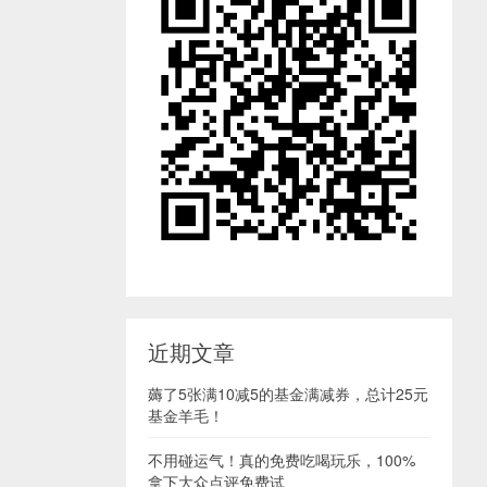
近期文章
薅了5张满10减5的基金满减券，总计25元
基金羊毛！
不用碰运气！真的免费吃喝玩乐，100%
拿下大众点评免费试