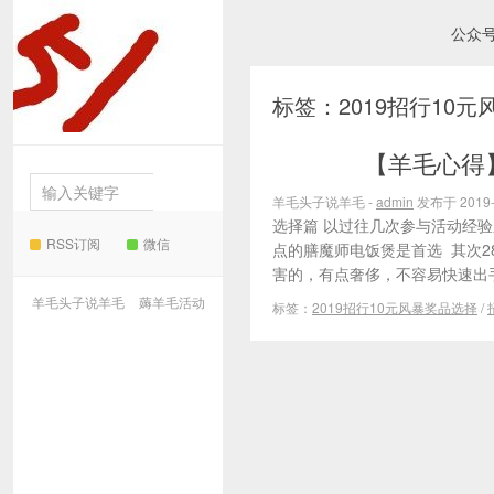
公众
羊毛
标签：2019招行10
头子说羊毛
【羊毛心得】
薅羊毛活动
羊毛头子说羊毛 -
admin
发布于 2019-
选择篇 以过往几次参与活动经
RSS订阅
微信
点的膳魔师电饭煲是首选 其次2
害的，有点奢侈，不容易快速出手
羊毛头子说羊毛
薅羊毛活动
标签：
2019招行10元风暴奖品选择
/