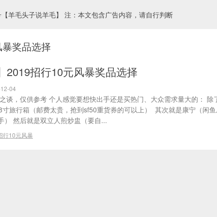
号【羊毛头子说羊毛】 注：本文包含广告内容，请自行判断
元风暴奖品选择
2019招行10元风暴奖品选择
12-04
验之谈，仅供参考 个人感觉要想快出手还是买热门、大众需求量大的： 除
8寸旅行箱（邮费太贵，抢到sf50重货券的可以上） 其次就是康宁（闲
） 然后就是双立人煎炒盅（要自...
招行10元风暴