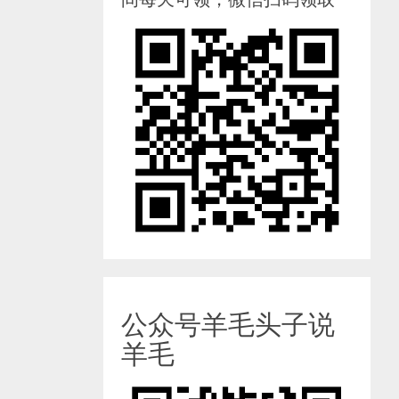
公众号羊毛头子说
羊毛