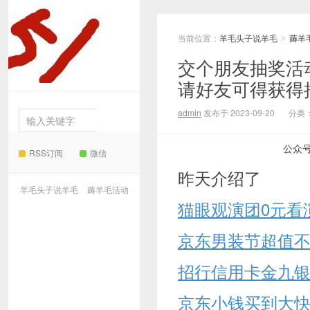
当前位置：
羊毛头子说羊毛
薅羊
羊毛
>
交个朋友抽奖活
请好友可得获得
头子说羊毛
admin
发布于 2023-09-20
分类
公众
RSS订阅
微信
昨天介绍了
羊毛头子说羊毛
薅羊毛活动
猫眼观演团0元看
京东男装节超值不
招行信用卡金九
京东小钱买到大