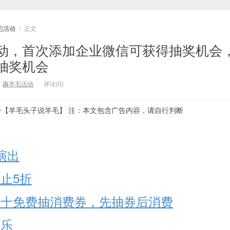
毛活动
正文
>
动，首次添加企业微信可获得抽奖机会
抽奖机会
：
薅羊毛活动
评论(0)
号【羊毛头子说羊毛】 注：本文包含广告内容，请自行判断
演出
止5折
银十免费抽消费券，先抽券后消费
快乐