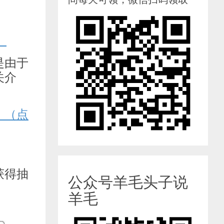
）
是由于
关介
！（点
获得抽
公众号羊毛头子说
羊毛