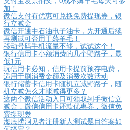
支付宝发票抽奖，0成本薅羊毛每天可参
加！
微信支付有优惠可兑换免费提现券，银
行立减金
微信开通中石油电子油卡，先开通后续
再测试可否用于薅羊毛！
移动号码手机流量不够，试试这个！
银行信用卡小额消费的几个野路子，最
低1元
玩信用卡必知，信用卡提前预存电费，
适用于刷消费金额及消费次数活动
银行储蓄卡信用卡随机立减野路子，随
机立减怎么才能减得更多？
这两个微信活动入口可领取到手微信立
减金，微信信用卡还款优惠券，微信免
费提现券
海底捞洞见者注册新人测试题目答案如
何搞定？