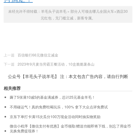
未经允许不得转载：
羊毛头子说羊毛
»
​部分人可领去哪儿全国火车+酒店30
元红包，无门槛立减，新客专属。
上一篇
百信银行66元微信立减金
下一篇
2023年9月麦当劳霸王餐活动，10盒脆脆薯条山
公众号【羊毛头子说羊毛】 注：本文包含广告内容，请自行判断
相关推荐
薅了5张满10减5的基金满减券，总计25元基金羊毛！
不用碰运气！真的免费吃喝玩乐，100% 拿下大众点评免费试
京东下单打卡满15次瓜分100万现金活动同时抽实物奖励
微信小程序【微信支付有优惠】金币领取/赠送功能即将下线，别忘了用金币
兑换免费提现券！