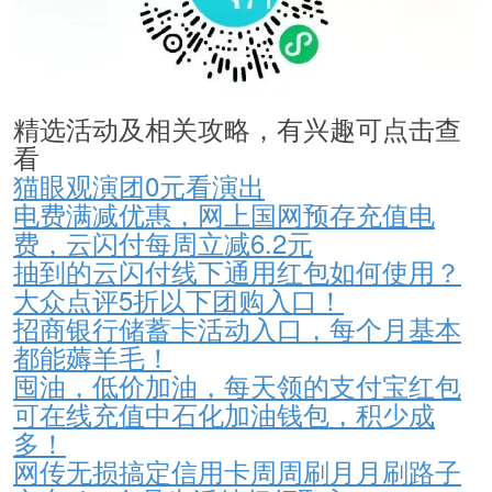
精选活动及相关攻略，有兴趣可点击查
看
猫眼观演团0元看演出
电费满减优惠，网上国网预存充值电
费，云闪付每周立减6.2元
抽到的云闪付线下通用红包如何使用？
大众点评5折以下团购入口！
招商银行储蓄卡活动入口，每个月基本
都能薅羊毛！
囤油，低价加油，每天领的支付宝红包
可在线充值中石化加油钱包，积少成
多！
网传无损搞定信用卡周周刷月月刷路子