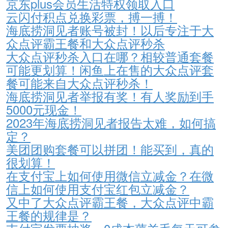
京东plus会员生活特权领取入口
云闪付积点兑换彩票，搏一搏！
海底捞洞见者账号被封！以后专注于大
众点评霸王餐和大众点评秒杀
大众点评秒杀入口在哪？相较普通套餐
可能更划算！闲鱼上在售的大众点评套
餐可能来自大众点评秒杀！
海底捞洞见者举报有奖！有人奖励到手
5000元现金！
2023年海底捞洞见者报告太难，如何搞
定？
美团团购套餐可以拼团！能买到，真的
很划算！
在支付宝上如何使用微信立减金？在微
信上如何使用支付宝红包立减金？
又中了大众点评霸王餐，大众点评中霸
王餐的规律是？