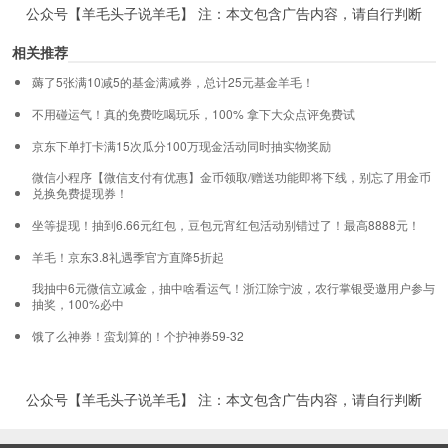
公众号【羊毛头子说羊毛】 注：本文包含广告内容，请自行判断
相关推荐
薅了5张满10减5的基金满减券，总计25元基金羊毛！
不用碰运气！真的免费吃喝玩乐，100% 拿下大众点评免费试
京东下单打卡满15次瓜分100万现金活动同时抽实物奖励
微信小程序【微信支付有优惠】金币领取/赠送功能即将下线，别忘了用金币
兑换免费提现券！
坐等提现！抽到6.66元红包，豆包元宵红包活动别错过了！最高8888元！
羊毛！京东3.8礼遇季官方直降5折起
我抽中6元微信立减金，抽中啥看运气！浙江除宁波，农行掌银受邀用户参与
抽奖，100%必中
饿了么神券！蛮划算的！个护神券59-32
公众号【羊毛头子说羊毛】 注：本文包含广告内容，请自行判断