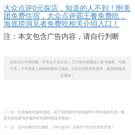
大众点评0元探店，知道的人不到！附美
团免费住宿，大众点评霸王餐免费吃，
海底捞洞见者免费吃相关介绍入口！
注：本文包含广告内容，请自行判断
未经允许不得转载：
羊毛头子说羊毛
»
工行签到答题拉人参与抽奖，可能
大毛！今早很多人抽到66微信立减金，0点试试有没有放水，最高88微信
立减金！
上一篇
京东抽哈利波特周边，花了3块钱到手哈利波特小学生电动文具一套，
还有其他更高价值的哈利波特周边等着抽！
下一篇
云闪付每天3次抽奖，100%必中！还有3个云闪付没有开放！