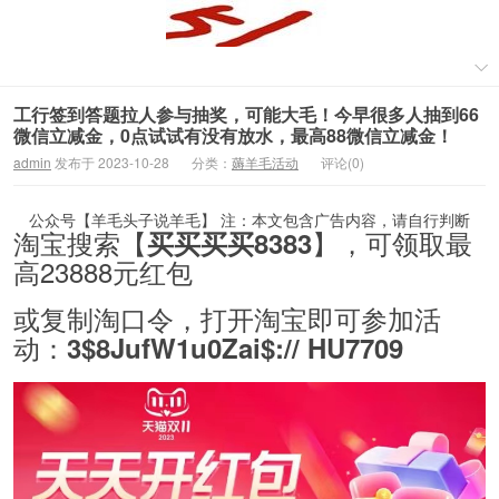
工行签到答题拉人参与抽奖，可能大毛！今早很多人抽到66
微信立减金，0点试试有没有放水，最高88微信立减金！
admin
发布于 2023-10-28
分类：
薅羊毛活动
评论(0)
公众号【羊毛头子说羊毛】 注：本文包含广告内容，请自行判断
淘宝搜索【
】，可领取最
买买买买8383
高23888元红包
或复制淘口令，打开淘宝即可参加活
动：
3$8JufW1u0Zai$:// HU7709