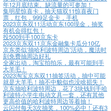
年12月底结束。缺流量的可参加！
集明星惊喜卡，抽天猫双11惊喜夜门
票，红包，999足金卡，手机
2023京东双11活动京东100现金，抽奖
有机会得红包！
投500到手100京东卡
2023京东双11京东金融集卡瓜分10亿
京东类似‘抽哈利波特周边’活动，魔法时
刻免费抽周边好礼
全家出动，淘宝拍拍乐，最有可能到手
大羊毛！
2023淘宝京东双11抽签活动，抽中可能
就是大羊毛！抽不中貌似也没啥损失！
京东抽哈利波特周边，花了3块钱到手哈
利波特小学生电动文具一套，还有其他
更高价值的哈利波特周边等着抽！
云闪付每天3次抽奖，100%必中！还有3