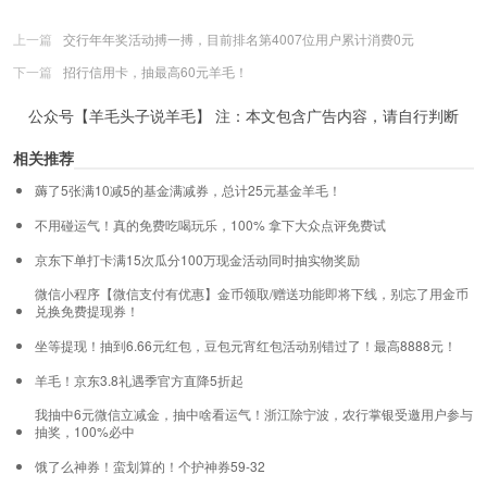
上一篇
交行年年奖活动搏一搏，目前排名第4007位用户累计消费0元
下一篇
招行信用卡，抽最高60元羊毛！
公众号【羊毛头子说羊毛】 注：本文包含广告内容，请自行判断
相关推荐
薅了5张满10减5的基金满减券，总计25元基金羊毛！
不用碰运气！真的免费吃喝玩乐，100% 拿下大众点评免费试
京东下单打卡满15次瓜分100万现金活动同时抽实物奖励
微信小程序【微信支付有优惠】金币领取/赠送功能即将下线，别忘了用金币
兑换免费提现券！
坐等提现！抽到6.66元红包，豆包元宵红包活动别错过了！最高8888元！
羊毛！京东3.8礼遇季官方直降5折起
我抽中6元微信立减金，抽中啥看运气！浙江除宁波，农行掌银受邀用户参与
抽奖，100%必中
饿了么神券！蛮划算的！个护神券59-32