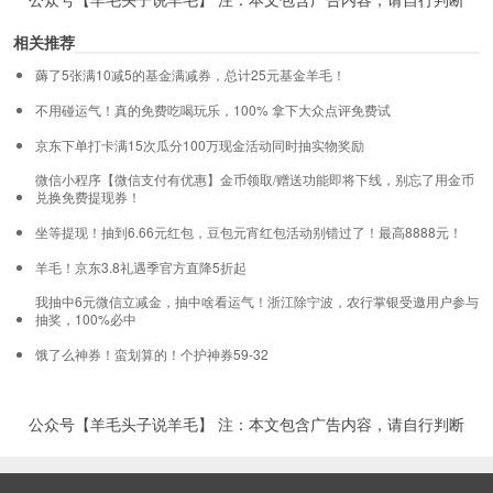
相关推荐
薅了5张满10减5的基金满减券，总计25元基金羊毛！
不用碰运气！真的免费吃喝玩乐，100% 拿下大众点评免费试
京东下单打卡满15次瓜分100万现金活动同时抽实物奖励
微信小程序【微信支付有优惠】金币领取/赠送功能即将下线，别忘了用金币
兑换免费提现券！
坐等提现！抽到6.66元红包，豆包元宵红包活动别错过了！最高8888元！
羊毛！京东3.8礼遇季官方直降5折起
我抽中6元微信立减金，抽中啥看运气！浙江除宁波，农行掌银受邀用户参与
抽奖，100%必中
饿了么神券！蛮划算的！个护神券59-32
公众号【羊毛头子说羊毛】 注：本文包含广告内容，请自行判断