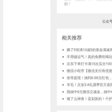
励！
公众
相关推荐
薅了5张满10减5的基金满减
不用碰运气！真的免费吃喝玩
京东下单打卡满15次瓜分10
微信小程序【微信支付有优惠
坐等提现！抽到6.66元红包
羊毛！京东3.8礼遇季官方直
我抽中6元微信立减金，抽中
饿了么神券！蛮划算的！个护神