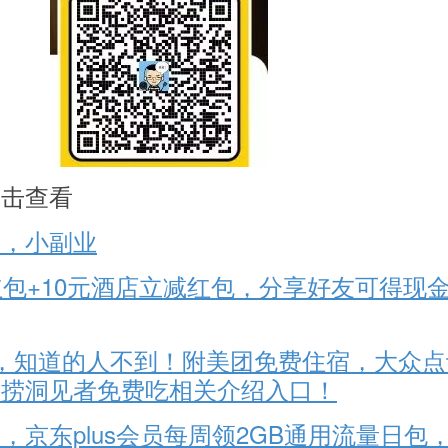
点击查看
口，小副业
红包+10元酒店立减红包，分享好友可得现
，知道的人不到！附美团免费住宿，大众点
底捞洞见者免费吃相关介绍入口！
，京东plus会员每周领2GB通用流量日包