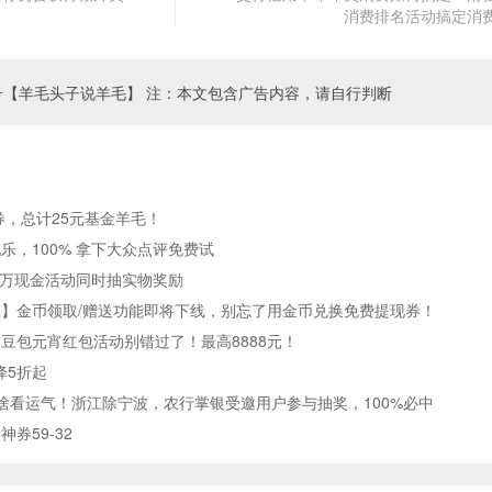
消费排名活动搞定消
号【羊毛头子说羊毛】 注：本文包含广告内容，请自行判断
券，总计25元基金羊毛！
乐，100% 拿下大众点评免费试
0万现金活动同时抽实物奖励
】金币领取/赠送功能即将下线，别忘了用金币兑换免费提现券！
，豆包元宵红包活动别错过了！最高8888元！
降5折起
啥看运气！浙江除宁波，农行掌银受邀用户参与抽奖，100%必中
券59-32