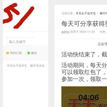
当前位置：
羊毛头子说羊毛
薅羊
羊毛
>
每天可分享获得
头子说羊毛
admin
发布于 2023-11-24
分类
公众
活动快结束了，截止
RSS订阅
微信
活动期间，每天
羊毛头子说羊毛
薅羊毛活动
可以领取红包了
参加一次，领取