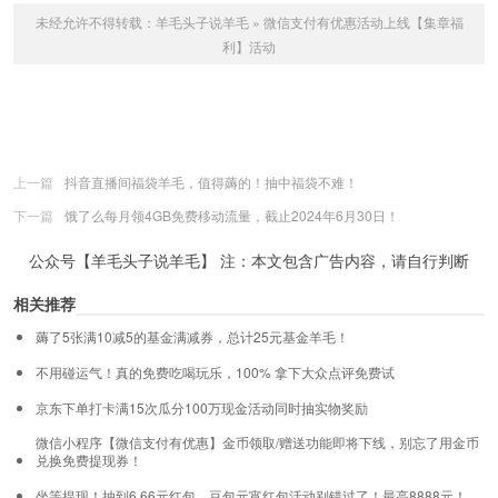
未经允许不得转载：
羊毛头子说羊毛
»
微信支付有优惠活动上线【集章福
利】活动
上一篇
抖音直播间福袋羊毛，值得薅的！抽中福袋不难！
下一篇
饿了么每月领4GB免费移动流量，截止2024年6月30日！
公众号【羊毛头子说羊毛】 注：本文包含广告内容，请自行判断
相关推荐
薅了5张满10减5的基金满减券，总计25元基金羊毛！
不用碰运气！真的免费吃喝玩乐，100% 拿下大众点评免费试
京东下单打卡满15次瓜分100万现金活动同时抽实物奖励
微信小程序【微信支付有优惠】金币领取/赠送功能即将下线，别忘了用金币
兑换免费提现券！
坐等提现！抽到6.66元红包，豆包元宵红包活动别错过了！最高8888元！