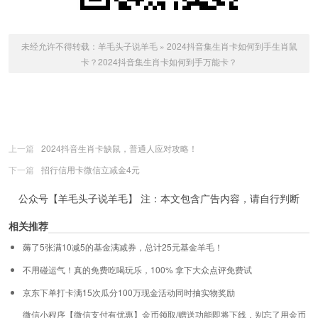
未经允许不得转载：
羊毛头子说羊毛
»
2024抖音集生肖卡如何到手生肖鼠
卡？2024抖音集生肖卡如何到手万能卡？
上一篇
2024抖音生肖卡缺鼠，普通人应对攻略！
下一篇
招行信用卡微信立减金4元
公众号【羊毛头子说羊毛】 注：本文包含广告内容，请自行判断
相关推荐
薅了5张满10减5的基金满减券，总计25元基金羊毛！
不用碰运气！真的免费吃喝玩乐，100% 拿下大众点评免费试
京东下单打卡满15次瓜分100万现金活动同时抽实物奖励
微信小程序【微信支付有优惠】金币领取/赠送功能即将下线，别忘了用金币