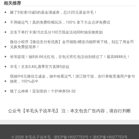
相关推荐
薅了5张满10减5的基金满减券，总计25元基金羊毛！
不用碰运气！真的免费吃喝玩乐，100% 拿下大众点评免费试
京东下单打卡满15次瓜分100万现金活动同时抽实物奖励
微信小程序【微信支付有优惠】金币领取/赠送功能即将下线，别忘了用金币
兑换免费提现券！
坐等提现！抽到6.66元红包，豆包元宵红包活动别错过了！最高8888元！
羊毛！京东3.8礼遇季官方直降5折起
我抽中6元微信立减金，抽中啥看运气！浙江除宁波，农行掌银受邀用户参与
抽奖，100%必中
饿了么神券！蛮划算的！个护神券59-32
公众号【羊毛头子说羊毛】 注：本文包含广告内容，请自行判断
© 2026
羊毛头子说羊毛
浙ICP备19027753号-1
浙ICP备19027753号