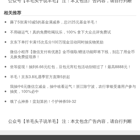
公众号【羊毛头子说羊毛】 注：本文包含广告内容，请自行判断
相关推荐
薅了5张满10减5的基金满减券，总计25元基金羊毛！
不用碰运气！真的免费吃喝玩乐，100% 拿下大众点评免费试
京东下单打卡满15次瓜分100万现金活动同时抽实物奖励
微信小程序【微信支付有优惠】金币领取/赠送功能即将下线，别忘了用金币
兑换免费提现券！
坐等提现！抽到6.66元红包，豆包元宵红包活动别错过了！最高8888元！
羊毛！京东3.8礼遇季官方直降5折起
我抽中6元微信立减金，抽中啥看运气！浙江除宁波，农行掌银受邀用户参与
抽奖，100%必中
饿了么神券！蛮划算的！个护神券59-32
公众号【羊毛头子说羊毛】 注：本文包含广告内容，请自行判断