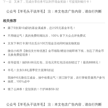
下一篇
又来了，完成分享任务可以到手现金奖励！可提现到银行卡！
公众号【羊毛头子说羊毛】 注：本文包含广告内容，请自行判断
相关推荐
薅了5张满10减5的基金满减券，总计25元基金羊毛！
不用碰运气！真的免费吃喝玩乐，100% 拿下大众点评免费试
京东下单打卡满15次瓜分100万现金活动同时抽实物奖励
微信小程序【微信支付有优惠】金币领取/赠送功能即将下线，别忘了用金币
兑换免费提现券！
坐等提现！抽到6.66元红包，豆包元宵红包活动别错过了！最高8888元！
羊毛！京东3.8礼遇季官方直降5折起
我抽中6元微信立减金，抽中啥看运气！浙江除宁波，农行掌银受邀用户参与
抽奖，100%必中
饿了么神券！蛮划算的！个护神券59-32
公众号【羊毛头子说羊毛】 注：本文包含广告内容，请自行判断