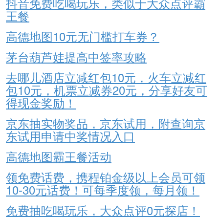
抖音免费吃喝玩乐，类似于大众点评霸
王餐
高德地图10元无门槛打车券？
茅台葫芦娃提高中签率攻略
去哪儿酒店立减红包10元，火车立减红
包10元，机票立减券20元，分享好友可
得现金奖励！
京东抽实物奖品，京东试用，附查询京
东试用申请中奖情况入口
高德地图霸王餐活动
领免费话费，携程铂金级以上会员可领
10-30元话费！可每季度领，每月领！
免费抽吃喝玩乐，大众点评0元探店！