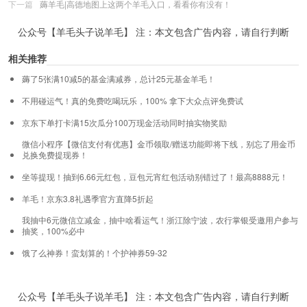
下一篇
薅羊毛|高德地图上这两个羊毛入口，看看你有没有！
公众号【羊毛头子说羊毛】 注：本文包含广告内容，请自行判断
相关推荐
薅了5张满10减5的基金满减券，总计25元基金羊毛！
不用碰运气！真的免费吃喝玩乐，100% 拿下大众点评免费试
京东下单打卡满15次瓜分100万现金活动同时抽实物奖励
微信小程序【微信支付有优惠】金币领取/赠送功能即将下线，别忘了用金币
兑换免费提现券！
坐等提现！抽到6.66元红包，豆包元宵红包活动别错过了！最高8888元！
羊毛！京东3.8礼遇季官方直降5折起
我抽中6元微信立减金，抽中啥看运气！浙江除宁波，农行掌银受邀用户参与
抽奖，100%必中
饿了么神券！蛮划算的！个护神券59-32
公众号【羊毛头子说羊毛】 注：本文包含广告内容，请自行判断