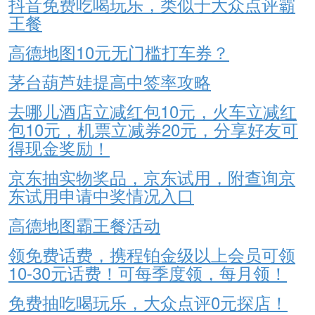
抖音免费吃喝玩乐，类似于大众点评霸
王餐
高德地图10元无门槛打车券？
茅台葫芦娃提高中签率攻略
去哪儿酒店立减红包10元，火车立减红
包10元，机票立减券20元，分享好友可
得现金奖励！
京东抽实物奖品，京东试用，附查询京
东试用申请中奖情况入口
高德地图霸王餐活动
领免费话费，携程铂金级以上会员可领
10-30元话费！可每季度领，每月领！
免费抽吃喝玩乐，大众点评0元探店！