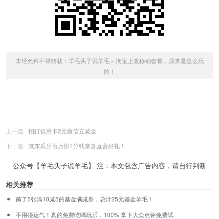
未经允许不得转载：
羊毛头子说羊毛
»
淘宝上改移动套餐，原来是这么玩
的！
上一篇
招行信用卡2元微信立减金
下一篇
京东瓜分百万份1分钱京喜直营好礼！
公众号【羊毛头子说羊毛】 注：本文包含广告内容，请自行判断
相关推荐
薅了5张满10减5的基金满减券，总计25元基金羊毛！
不用碰运气！真的免费吃喝玩乐，100% 拿下大众点评免费试