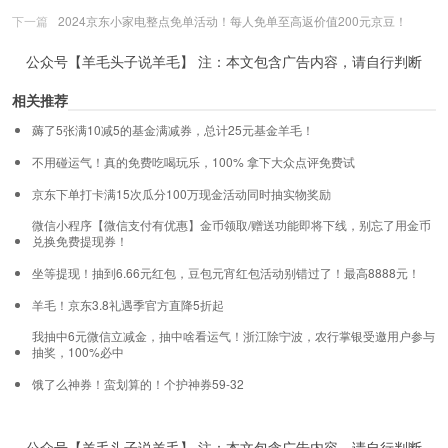
下一篇
2024京东小家电整点免单活动！每人免单至高返价值200元京豆！
公众号【羊毛头子说羊毛】 注：本文包含广告内容，请自行判断
相关推荐
薅了5张满10减5的基金满减券，总计25元基金羊毛！
不用碰运气！真的免费吃喝玩乐，100% 拿下大众点评免费试
京东下单打卡满15次瓜分100万现金活动同时抽实物奖励
微信小程序【微信支付有优惠】金币领取/赠送功能即将下线，别忘了用金币
兑换免费提现券！
坐等提现！抽到6.66元红包，豆包元宵红包活动别错过了！最高8888元！
羊毛！京东3.8礼遇季官方直降5折起
我抽中6元微信立减金，抽中啥看运气！浙江除宁波，农行掌银受邀用户参与
抽奖，100%必中
饿了么神券！蛮划算的！个护神券59-32
公众号【羊毛头子说羊毛】 注：本文包含广告内容，请自行判断