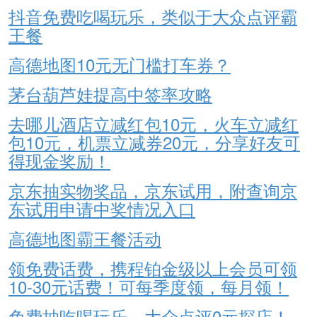
抖音免费吃喝玩乐，类似于大众点评霸
王餐
高德地图10元无门槛打车券？
茅台葫芦娃提高中签率攻略
去哪儿酒店立减红包10元，火车立减红
包10元，机票立减券20元，分享好友可
得现金奖励！
京东抽实物奖品，京东试用，附查询京
东试用申请中奖情况入口
高德地图霸王餐活动
领免费话费，携程铂金级以上会员可领
10-30元话费！可每季度领，每月领！
免费抽吃喝玩乐，大众点评0元探店！