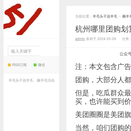
当前位置：
羊毛头子说羊毛
薅羊
羊毛
>
杭州哪里团购划
头子说羊毛
admin
发布于 2024-05-09
分类
公众
注：本文包含广
RSS订阅
微信
团购，大部分人
羊毛头子说羊毛
薅羊毛活动
但是，吃瓜群众
买，也许能买到
美团圈圈是美团
当然，咱们团购