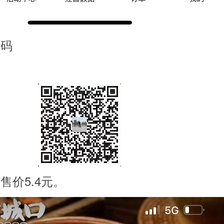
维码
售价5.4元。