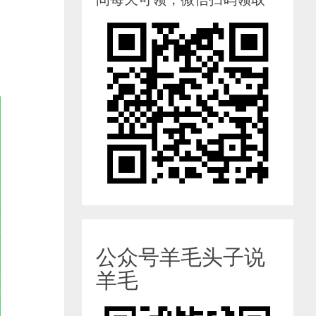
公众号羊毛头子说
羊毛