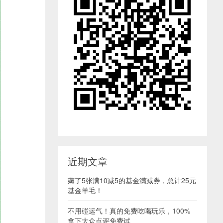
近期文章
薅了5张满10减5的基金满减券，总计25元
基金羊毛！
不用碰运气！真的免费吃喝玩乐，100%
拿下大众点评免费试