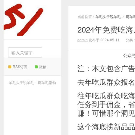
当前位置：
羊毛头子说羊毛
薅羊
羊毛
>
2024年免费
头子说羊毛
admin
发布于 2024-05-11
分类
公众
注：本文包含广
RSS订阅
微信
去年吃瓜群众报
羊毛头子说羊毛
薅羊毛活动
往年吃瓜群众吃海
任务到手佣金，
赚！可惜那个洞
这个海底捞新品