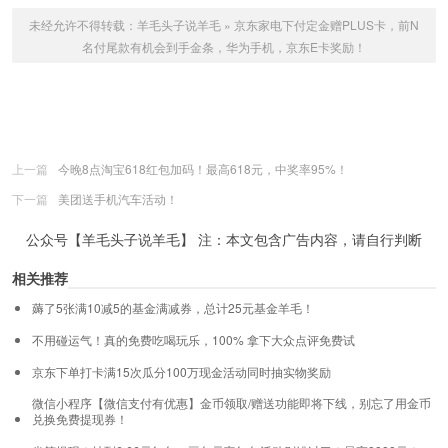
未经允许不得转载：
羊毛头子说羊毛
»
京东家电下付定金赠PLUS卡，前N
名付尾款有机会到手金条，华为手机，京东E卡奖励！
上一篇
今晚8点淘宝618红包加码！最高618元，中奖率95%！
下一篇
美团送手机汽车活动！
公众号【羊毛头子说羊毛】 注：本文包含广告内容，请自行判断
相关推荐
薅了5张满10减5的基金满减券，总计25元基金羊毛！
不用碰运气！真的免费吃喝玩乐，100% 拿下大众点评免费试
京东下单打卡满15次瓜分100万现金活动同时抽实物奖励
微信小程序【微信支付有优惠】金币领取/赠送功能即将下线，别忘了用金币
兑换免费提现券！