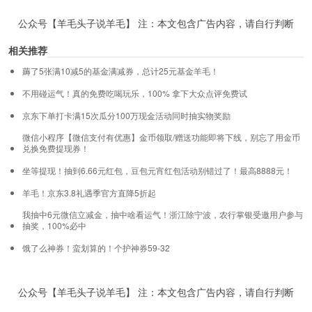
公众号【羊毛头子说羊毛】 注：本文包含广告内容，请自行判断
相关推荐
薅了5张满10减5的基金满减券，总计25元基金羊毛！
不用碰运气！真的免费吃喝玩乐，100% 拿下大众点评免费试
京东下单打卡满15次瓜分100万现金活动同时抽实物奖励
微信小程序【微信支付有优惠】金币领取/赠送功能即将下线，别忘了用金币
兑换免费提现券！
坐等提现！抽到6.66元红包，豆包元宵红包活动别错过了！最高8888元！
羊毛！京东3.8礼遇季官方直降5折起
我抽中6元微信立减金，抽中啥看运气！浙江除宁波，农行掌银受邀用户参与
抽奖，100%必中
饿了么神券！蛮划算的！个护神券59-32
公众号【羊毛头子说羊毛】 注：本文包含广告内容，请自行判断