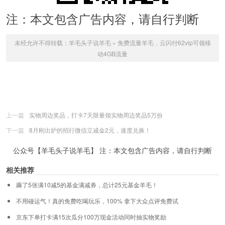
注：本文包含广告内容，请自行判断
未经允许不得转载：
羊毛头子说羊毛
»
免费流量羊毛，云闪付62vip可领移
动4GB流量
上一篇
实物周边奖品，打卡7天限量领实物周边奖品5万份
下一篇
8月刚出炉的招行微信立减金2元，速度兑换！
公众号【羊毛头子说羊毛】 注：本文包含广告内容，请自行判断
相关推荐
薅了5张满10减5的基金满减券，总计25元基金羊毛！
不用碰运气！真的免费吃喝玩乐，100% 拿下大众点评免费试
京东下单打卡满15次瓜分100万现金活动同时抽实物奖励