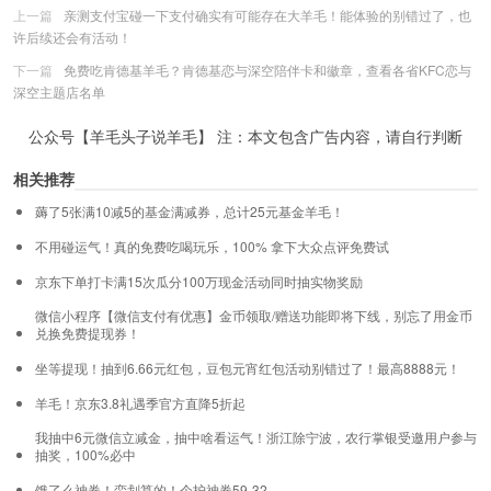
上一篇
亲测支付宝碰一下支付确实有可能存在大羊毛！能体验的别错过了，也
许后续还会有活动！
下一篇
免费吃肯德基羊毛？肯德基恋与深空陪伴卡和徽章，查看各省KFC恋与
深空主题店名单
公众号【羊毛头子说羊毛】 注：本文包含广告内容，请自行判断
相关推荐
薅了5张满10减5的基金满减券，总计25元基金羊毛！
不用碰运气！真的免费吃喝玩乐，100% 拿下大众点评免费试
京东下单打卡满15次瓜分100万现金活动同时抽实物奖励
微信小程序【微信支付有优惠】金币领取/赠送功能即将下线，别忘了用金币
兑换免费提现券！
坐等提现！抽到6.66元红包，豆包元宵红包活动别错过了！最高8888元！
羊毛！京东3.8礼遇季官方直降5折起
我抽中6元微信立减金，抽中啥看运气！浙江除宁波，农行掌银受邀用户参与
抽奖，100%必中
饿了么神券！蛮划算的！个护神券59-32