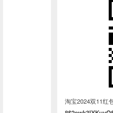
淘宝2024双1
8$2ewk3lYKuvQ$