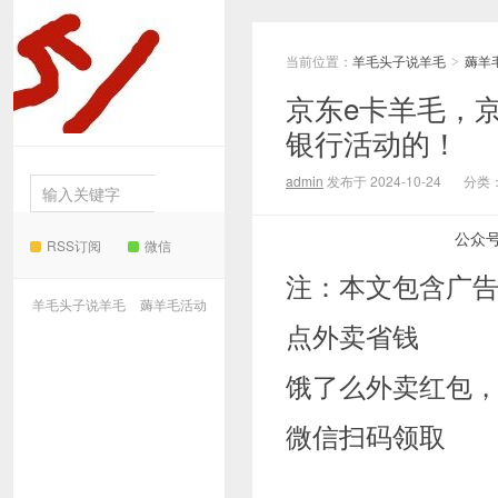
当前位置：
羊毛头子说羊毛
薅羊
羊毛
>
京东e卡羊毛，
银行活动的！
头子说羊毛
admin
发布于 2024-10-24
分类
公众
RSS订阅
微信
注：本文包含广
羊毛头子说羊毛
薅羊毛活动
点外卖省钱
饿了么外卖红包
微信扫码领取