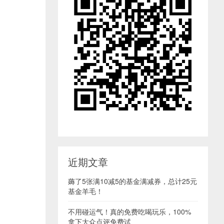
近期文章
薅了5张满10减5的基金满减券，总计25元
基金羊毛！
不用碰运气！真的免费吃喝玩乐，100%
拿下大众点评免费试