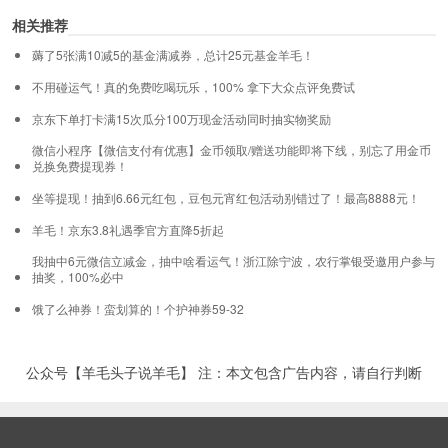
相关推荐
薅了5张满10减5的基金满减券，总计25元基金羊毛！
不用碰运气！真的免费吃喝玩乐，100% 拿下大众点评免费试
京东下单打卡满15次瓜分100万现金活动同时抽实物奖励
微信小程序【微信支付有优惠】金币领取/赠送功能即将下线，别忘了用金币
兑换免费提现券！
坐等提现！抽到6.66元红包，豆包元宵红包活动别错过了！最高8888元！
羊毛！京东3.8礼遇季官方直降5折起
我抽中6元微信立减金，抽中啥看运气！浙江除宁波，农行掌银受邀用户参与
抽奖，100%必中
饿了么神券！蛮划算的！个护神券59-32
公众号【羊毛头子说羊毛】 注：本文包含广告内容，请自行判断