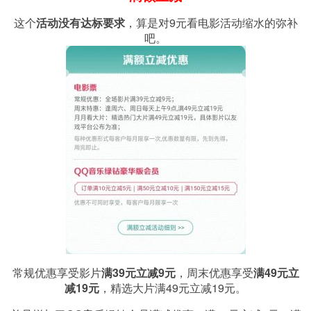
这个
活动没有达标要求
，算是对9元看电影活动缩水的弥补
吧。
常规优惠享受影片
满39元立减9元
，周末优惠享受
满49元立
减19元
，精选大片满49元立减19元。