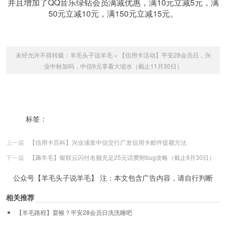
并且增加了QQ音乐绿钻会员满减优惠，满10元立减5元，满
50元立减10元，满150元立减15元。
未经允许不得转载：
羊毛头子说羊毛
»
【信用卡活动】平安28会员日，兴
业中秋加码，中信9元享看大缩水（截止11月30日）
标签：
中信9元享看缩水
兴业6积分加码
平安28会员日
上一篇
【信用卡百科】兴业浦发中信交行广发信用卡邮件提额方法
下一篇
【薅羊毛】银联云闪付名额充足25元话费附bug攻略（截止9月30日）
公众号【羊毛头子说羊毛】 注：本文包含广告内容，请自行判断
相关推荐
【羊毛路程】耍猴？平安28会员日洗洗睡吧