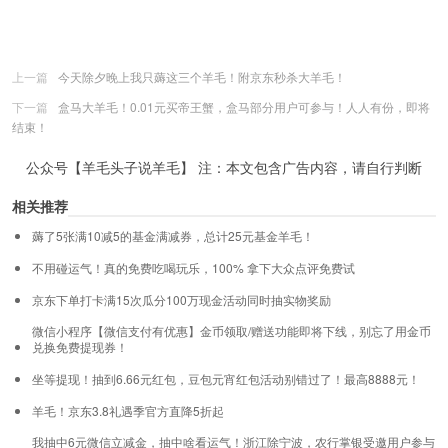
上一篇
今天除夕晚上我只薅这三个羊毛！附京东秒杀大羊毛！
下一篇
盒马大羊毛！0.01元买帝王蟹，盒马部分用户可参与！人人有份，即将
结束！
公众号【羊毛头子说羊毛】 注：本文包含广告内容，请自行判断
相关推荐
薅了5张满10减5的基金满减券，总计25元基金羊毛！
不用碰运气！真的免费吃喝玩乐，100% 拿下大众点评免费试
京东下单打卡满15次瓜分100万现金活动同时抽实物奖励
微信小程序【微信支付有优惠】金币领取/赠送功能即将下线，别忘了用金币
兑换免费提现券！
坐等提现！抽到6.66元红包，豆包元宵红包活动别错过了！最高8888元！
羊毛！京东3.8礼遇季官方直降5折起
我抽中6元微信立减金，抽中啥看运气！浙江除宁波，农行掌银受邀用户参与