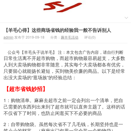
【羊毛心得】这些商场省钱的经验我一般不告诉别人
admin
发布于 2019-09-18
分类：
薅羊毛活动
评论(0)
公众号【羊毛头子说羊毛】 注：本文包含广告内容，请自行判断
日常生活离不开超市购物，而超市购物最容易超支，大多数
人到大卖场购物都非常随意，其实每个大卖场都各有优劣，
只要留心就能扬长避短，买到物美价廉的商品。以下是经常
出没大卖场的“逛场族”的经验总结：
【超市省钱妙招】
1：购物清单。麻麻去超市之前一定会列出一个清单，把自
己需要的东西列出来到了超市就可以直奔主题了。这样的话
不仅省下了时间，也防止闲逛买下不必要的商品
2：自带购物袋。虽然每次省不了几毛钱，长期坚持也是一
笔小小的财富。（麻麻出门包里一定会装一个购物袋）