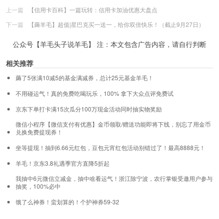
上一篇
【信用卡百科】一篇玩转：信用卡加油优惠大盘点
下一篇
【薅羊毛】超值|星巴克买一送一，给你双倍快乐！（截止9月27日）
公众号【羊毛头子说羊毛】 注：本文包含广告内容，请自行判断
相关推荐
薅了5张满10减5的基金满减券，总计25元基金羊毛！
不用碰运气！真的免费吃喝玩乐，100% 拿下大众点评免费试
京东下单打卡满15次瓜分100万现金活动同时抽实物奖励
微信小程序【微信支付有优惠】金币领取/赠送功能即将下线，别忘了用金币
兑换免费提现券！
坐等提现！抽到6.66元红包，豆包元宵红包活动别错过了！最高8888元！
羊毛！京东3.8礼遇季官方直降5折起
我抽中6元微信立减金，抽中啥看运气！浙江除宁波，农行掌银受邀用户参与
抽奖，100%必中
饿了么神券！蛮划算的！个护神券59-32