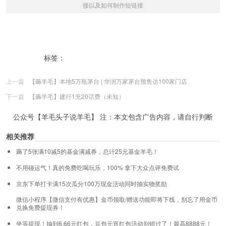
接以及如何制作短链接
标签：
京东活动提取链接
长链接转化短连接
上一篇
【薅羊毛】本地5万瓶茅台 | 华润万家茅台预售达100家门店
下一篇
【薅羊毛】建行1充20话费（未知）
公众号【羊毛头子说羊毛】 注：本文包含广告内容，请自行判断
相关推荐
薅了5张满10减5的基金满减券，总计25元基金羊毛！
不用碰运气！真的免费吃喝玩乐，100% 拿下大众点评免费试
京东下单打卡满15次瓜分100万现金活动同时抽实物奖励
微信小程序【微信支付有优惠】金币领取/赠送功能即将下线，别忘了用金币
兑换免费提现券！
坐等提现！抽到6.66元红包，豆包元宵红包活动别错过了！最高8888元！