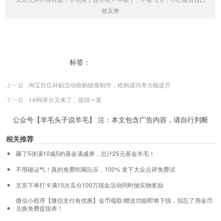
被反撸
标签：
信用卡飞卡
飞卡
上一篇
淘宝百亿补贴活动抢购链接制作，抢购成功率大幅提升
下一篇
1499茅台又来了，值得一看
公众号【羊毛头子说羊毛】 注：本文包含广告内容，请自行判断
相关推荐
薅了5张满10减5的基金满减券，总计25元基金羊毛！
不用碰运气！真的免费吃喝玩乐，100% 拿下大众点评免费试
京东下单打卡满15次瓜分100万现金活动同时抽实物奖励
微信小程序【微信支付有优惠】金币领取/赠送功能即将下线，别忘了用金币
兑换免费提现券！