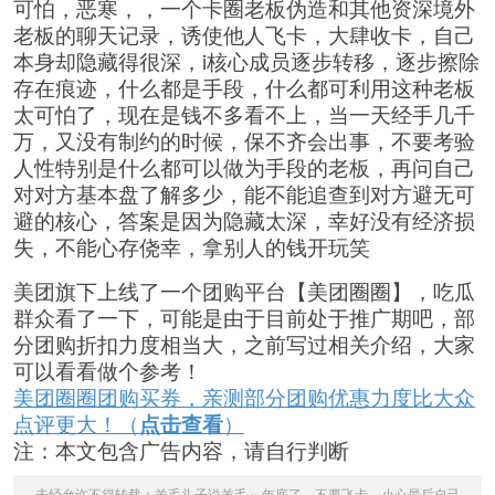
可怕，恶寒，，一个卡圈老板伪造和其他资深境外
老板的聊天记录，诱使他人飞卡，大肆收卡，自己
本身却隐藏得很深，i核心成员逐步转移，逐步擦除
存在痕迹，什么都是手段，什么都可利用这种老板
太可怕了，现在是钱不多看不上，当一天经手几千
万，又没有制约的时候，保不齐会出事，不要考验
人性特别是什么都可以做为手段的老板，再问自己
对对方基本盘了解多少，能不能追查到对方避无可
避的核心，答案是因为隐藏太深，幸好没有经济损
失，不能心存侥幸，拿别人的钱开玩笑
美团旗下上线了一个团购平台【美团圈圈】，吃瓜
群众看了一下，可能是由于目前处于推广期吧，部
分团购折扣力度相当大，之前写过相关介绍，大家
可以看看做个参考！
美团圈圈团购买券，亲测部分团购优惠力度比大众
点评更大！（
点击查看
）
注：本文包含广告内容，请自行判断
未经允许不得转载：
羊毛头子说羊毛
»
年底了，不要飞卡，小心最后自己