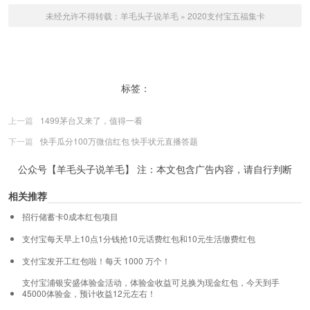
未经允许不得转载：
羊毛头子说羊毛
»
2020支付宝五福集卡
标签：
支付宝
上一篇
1499茅台又来了，值得一看
下一篇
快手瓜分100万微信红包 快手状元直播答题
公众号【羊毛头子说羊毛】 注：本文包含广告内容，请自行判断
相关推荐
招行储蓄卡0成本红包项目
支付宝每天早上10点1分钱抢10元话费红包和10元生活缴费红包
支付宝发开工红包啦！每天 1000 万个！
支付宝浦银安盛体验金活动，体验金收益可兑换为现金红包，今天到手
45000体验金，预计收益12元左右！