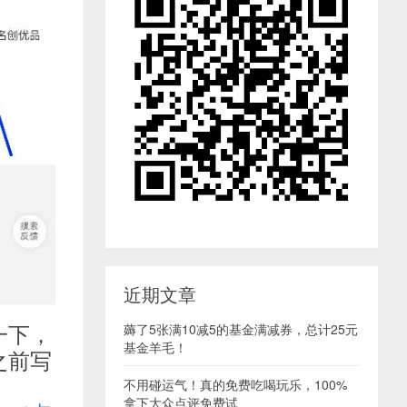
近期文章
一下，
薅了5张满10减5的基金满减券，总计25元
基金羊毛！
之前写
不用碰运气！真的免费吃喝玩乐，100%
拿下大众点评免费试