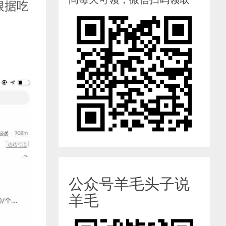
根据吃
公众号羊毛头子说
羊毛