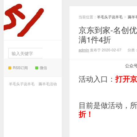
当前位置：
羊毛头子说羊毛
薅羊
羊毛
>
京东到家-名创
满1件4折
头子说羊毛
admin
发布于 2020-02-07
分类
公众
RSS订阅
微信
活动入口：
打开京
羊毛头子说羊毛
薅羊毛活动
目前是做活动，
折！