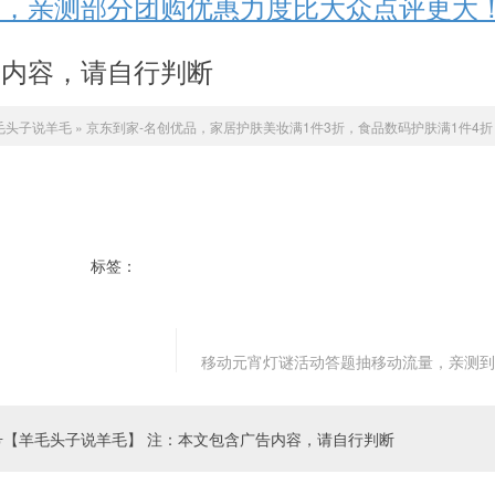
券，亲测部分团购优惠力度比大众点评更大
告内容，请自行判断
毛头子说羊毛
»
京东到家-名创优品，家居护肤美妆满1件3折，食品数码护肤满1件4折
标签：
京东
名创优品
移动元宵灯谜活动答题抽移动流量，亲测到
号【羊毛头子说羊毛】 注：本文包含广告内容，请自行判断