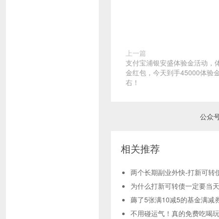
上一篇
支付宝浦银安盛体验金活动，
金红包，今天到手45000体验
右！
公众
相关推荐
两个长期副业外快-打新可转
为什么打新可转债一定要当
薅了5张满10减5的基金满减
不用碰运气！真的免费吃喝玩