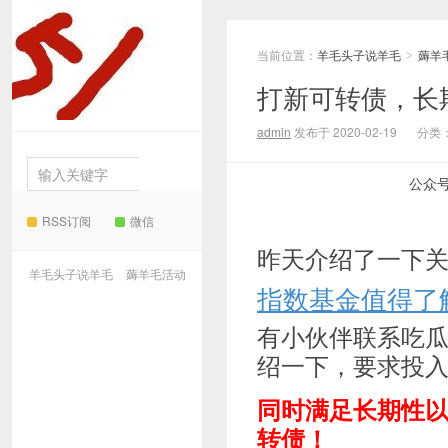
当前位置：
羊毛头子说羊毛
薅羊
羊毛
>
打新可转债，长
头子说羊毛
admin
发布于 2020-02-19
分类
公众
RSS订阅
微信
昨天介绍了一下
羊毛头子说羊毛
薅羊毛活动
指数基金值得了
有小伙伴联系吃
绍一下，要求投
同时满足长期性
转债！