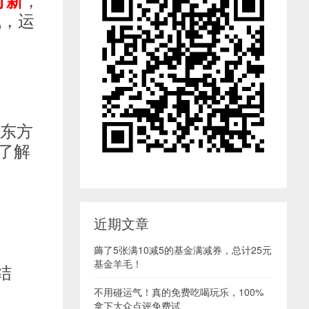
打新
钱，运
！
过东方
了解
近期文章
薅了5张满10减5的基金满减券，总计25元
基金羊毛！
结
不用碰运气！真的免费吃喝玩乐，100%
拿下大众点评免费试