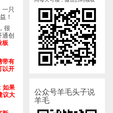
！一只
收益！
，很
开通创
业板
携带有
可以开
；如果
公众号羊毛头子说
建议大
羊毛
，