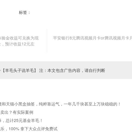
标签：
打新可转债
长期羊毛
体验金收益可兑换为现
平安银行8元腾讯视频月卡or腾讯视频月卡
金，预计收益12元左
号【羊毛头子说羊毛】 注：本文包含广告内容，请自行判断
债和天猫小黑盒抽签，纯粹靠运气，一年几千块甚至上万块稳稳的！
天卖出？有实际案例
券，总计25元基金羊毛！
乐，100% 拿下大众点评免费试