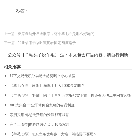
标签：
刷单
坑
撸货佣金
网赚
羊毛党
薅羊毛
跑路
上一篇
香港券商开户送股票，这个羊毛不是那么好薅的！
下一篇
兴业信用卡临时额度转固定额度路子
公众号【羊毛头子说羊毛】 注：本文包含广告内容，请自行判断
相关推荐
线下交易无积分会是大趋势吗？小心被骗！
【羊毛心得】致新手|薅羊毛月入5000是梦吗？
【羊毛心得】小偏门|除了闲鱼和老大爷那卖闲置，你还有其他二手闲置选择
VIP大集合|一些平常你会忽略的会员制度
亲测实用|你想免费用的资源都可以有
完全正收益|携程超级会员，18项权益
【羊毛心得】京东白条优惠券一大堆，纠结要不要用？