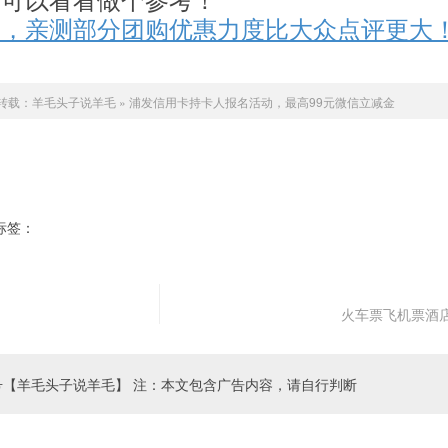
券，亲测部分团购优惠力度比大众点评更大
转载：
羊毛头子说羊毛
»
浦发信用卡持卡人报名活动，最高99元微信立减金
标签：
信用卡
浦发信用卡
浦发最高99元微信立减金
火车票飞机票酒
号【羊毛头子说羊毛】 注：本文包含广告内容，请自行判断