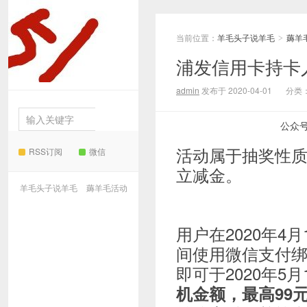
当前位置：
羊毛头子说羊毛
薅羊
羊毛
>
浦发信用卡持卡
头子说羊毛
admin
发布于 2020-04-01
分类
公众
活动属于抽奖性质
RSS订阅
微信
立减金。
羊毛头子说羊毛
薅羊毛活动
用户在2020年4月1
间使用微信支付
即可于2020年5月
机金额，最高99