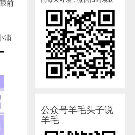
限前
“小浦
公众号羊毛头子说
羊毛