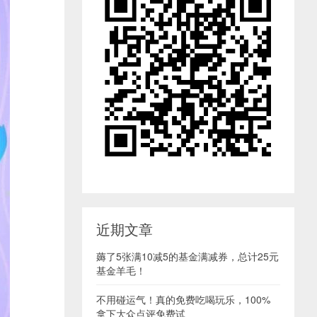
近期文章
薅了5张满10减5的基金满减券，总计25元
基金羊毛！
不用碰运气！真的免费吃喝玩乐，100%
拿下大众点评免费试