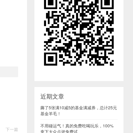
近期文章
薅了5张满10减5的基金满减券，总计25元
基金羊毛！
不用碰运气！真的免费吃喝玩乐，100%
下一篇
拿下大众点评免费试