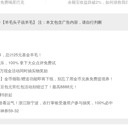
可免费喝星巴克
余额宝收益跌破2%，如何拯救我
号【羊毛头子说羊毛】 注：本文包含广告内容，请自行判断
券，总计25元基金羊毛！
乐，100% 拿下大众点评免费试
0万现金活动同时抽实物奖励
】金币领取/赠送功能即将下线，别忘了用金币兑换免费提现券！
，豆包元宵红包活动别错过了！最高8888元！
降5折起
啥看运气！浙江除宁波，农行掌银受邀用户参与抽奖，100%必中
券59-32