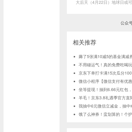
大后天（4月22日）地球日或
公众
相关推荐
薅了5张满10减5的基金满减
不用碰运气！真的免费吃喝玩
京东下单打卡满15次瓜分10
微信小程序【微信支付有优惠
坐等提现！抽到6.66元红包
羊毛！京东3.8礼遇季官方直
我抽中6元微信立减金，抽中
饿了么神券！蛮划算的！个护神