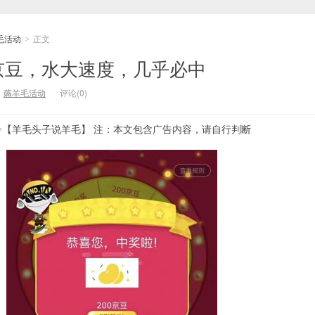
毛活动
正文
>
0京豆，水大速度，几乎必中
：
薅羊毛活动
评论(0)
号【羊毛头子说羊毛】 注：本文包含广告内容，请自行判断