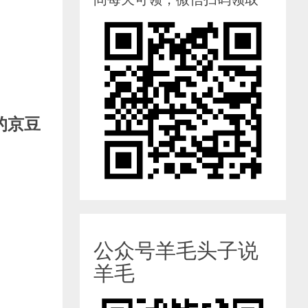
的京豆
公众号羊毛头子说
羊毛