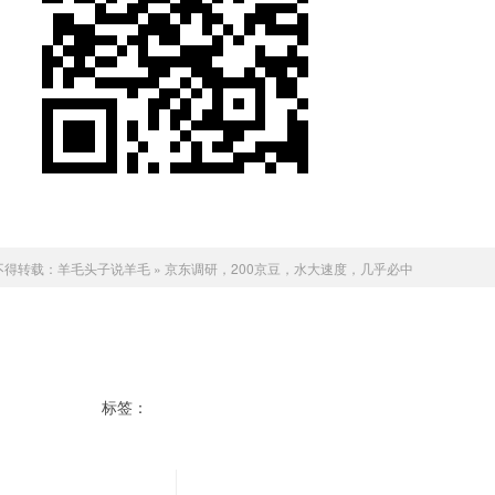
不得转载：
羊毛头子说羊毛
»
京东调研，200京豆，水大速度，几乎必中
标签：
京东调研京豆