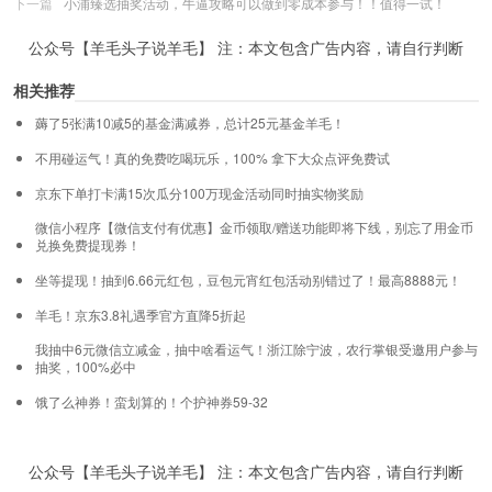
下一篇
小浦臻选抽奖活动，牛逼攻略可以做到零成本参与！！值得一试！
公众号【羊毛头子说羊毛】 注：本文包含广告内容，请自行判断
相关推荐
薅了5张满10减5的基金满减券，总计25元基金羊毛！
不用碰运气！真的免费吃喝玩乐，100% 拿下大众点评免费试
京东下单打卡满15次瓜分100万现金活动同时抽实物奖励
微信小程序【微信支付有优惠】金币领取/赠送功能即将下线，别忘了用金币
兑换免费提现券！
坐等提现！抽到6.66元红包，豆包元宵红包活动别错过了！最高8888元！
羊毛！京东3.8礼遇季官方直降5折起
我抽中6元微信立减金，抽中啥看运气！浙江除宁波，农行掌银受邀用户参与
抽奖，100%必中
饿了么神券！蛮划算的！个护神券59-32
公众号【羊毛头子说羊毛】 注：本文包含广告内容，请自行判断