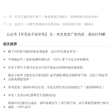
大众点评支付银行聚合优惠
上一篇
打车立减活动又来了！每单最低立减8元！亲测有很大机会免单！
下一篇
众安六一儿童节来领66.6元零花钱，扫码浏览10秒，领66元
公众号【羊毛头子说羊毛】 注：本文包含广告内容，请自行判断
相关推荐
薅了5张满10减5的基金满减券，总计25元基金羊毛！
不用碰运气！真的免费吃喝玩乐，100% 拿下大众点评免费试
京东下单打卡满15次瓜分100万现金活动同时抽实物奖励
微信小程序【微信支付有优惠】金币领取/赠送功能即将下线，别忘了用金币
兑换免费提现券！
坐等提现！抽到6.66元红包，豆包元宵红包活动别错过了！最高8888元！
羊毛！京东3.8礼遇季官方直降5折起
我抽中6元微信立减金，抽中啥看运气！浙江除宁波，农行掌银受邀用户参与
抽奖，100%必中