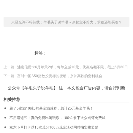
未经允许不得转载：
羊毛头子说羊毛
»
余额宝不给力，求稳还能买啥？
标签：
安心宝14天163号新用户专享
上一篇
浦发信用卡6月每天2单，每单立减10元，优惠名额不限，截止6月30日
下一篇
富时中国A50指数投资标的变动，京沪高铁的套利机会
公众号【羊毛头子说羊毛】 注：本文包含广告内容，请自行判断
相关推荐
薅了5张满10减5的基金满减券，总计25元基金羊毛！
不用碰运气！真的免费吃喝玩乐，100% 拿下大众点评免费试
京东下单打卡满15次瓜分100万现金活动同时抽实物奖励