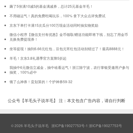
薅了5张满10减5的基金满减券，总计25元基金羊毛！
不用碰运气！真的免费吃喝玩乐，100% 拿下大众点评免费试
京东下单打卡满15次瓜分100万现金活动同时抽实物奖励
微信小程序【微信支付有优惠】金币领取/赠送功能即将下线，别忘了用金币
兑换免费提现券！
坐等提现！抽到6.66元红包，豆包元宵红包活动别错过了！最高8888元！
羊毛！京东3.8礼遇季官方直降5折起
我抽中6元微信立减金，抽中啥看运气！浙江除宁波，农行掌银受邀用户参与
抽奖，100%必中
饿了么神券！蛮划算的！个护神券59-32
公众号【羊毛头子说羊毛】 注：本文包含广告内容，请自行判断
© 2026
羊毛头子说羊毛
浙ICP备19027753号-1
浙ICP备19027753号