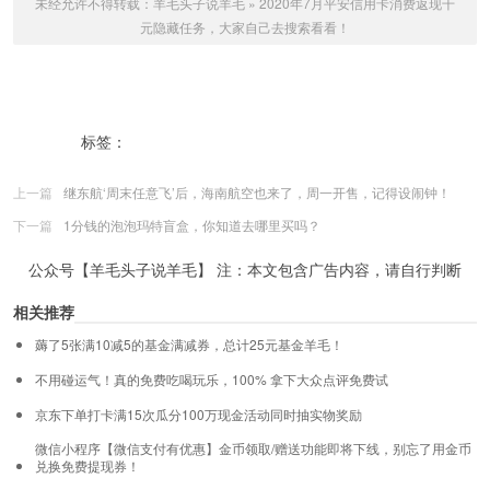
未经允许不得转载：
羊毛头子说羊毛
»
2020年7月平安信用卡消费返现千
元隐藏任务，大家自己去搜索看看！
标签：
2020年7月平安信用卡消费返现千元隐藏任务
上一篇
继东航‘周末任意飞’后，海南航空也来了，周一开售，记得设闹钟！
下一篇
1分钱的泡泡玛特盲盒，你知道去哪里买吗？
公众号【羊毛头子说羊毛】 注：本文包含广告内容，请自行判断
相关推荐
薅了5张满10减5的基金满减券，总计25元基金羊毛！
不用碰运气！真的免费吃喝玩乐，100% 拿下大众点评免费试
京东下单打卡满15次瓜分100万现金活动同时抽实物奖励
微信小程序【微信支付有优惠】金币领取/赠送功能即将下线，别忘了用金币
兑换免费提现券！