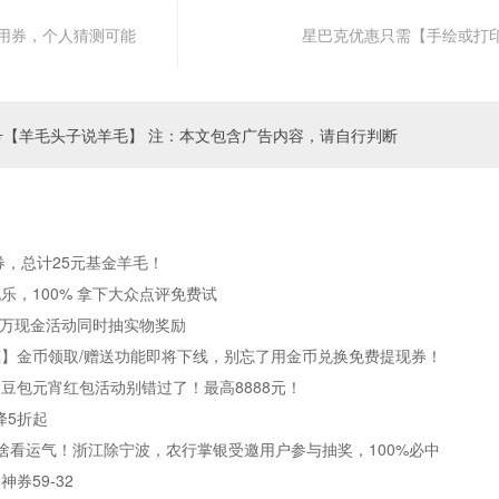
通用券，个人猜测可能
星巴克优惠只需【手绘或打
号【羊毛头子说羊毛】 注：本文包含广告内容，请自行判断
券，总计25元基金羊毛！
乐，100% 拿下大众点评免费试
0万现金活动同时抽实物奖励
】金币领取/赠送功能即将下线，别忘了用金币兑换免费提现券！
，豆包元宵红包活动别错过了！最高8888元！
降5折起
啥看运气！浙江除宁波，农行掌银受邀用户参与抽奖，100%必中
券59-32