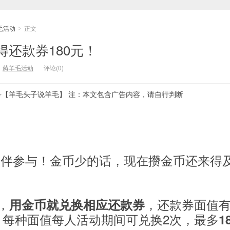
毛活动
正文
>
还款券180元！
：
薅羊毛活动
评论(0)
号【羊毛头子说羊毛】 注：本文包含广告内容，请自行判断
伙伴参与！金币少的话，现在攒金币还来得
，
，还款券面值有
用金币就兑换相应还款券
元，每种面值每人活动期间可兑换2次，最多
1