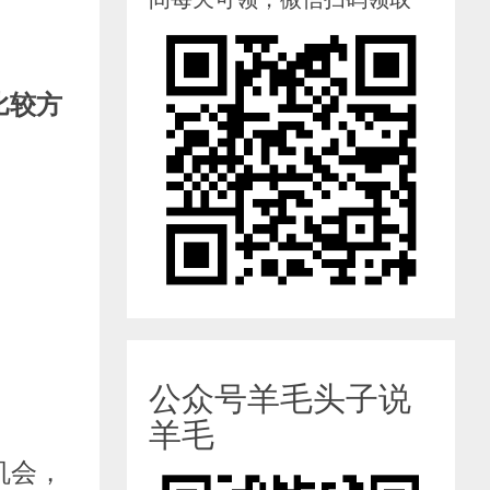
比较方
公众号羊毛头子说
羊毛
机会，