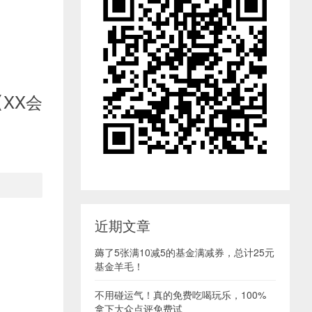
XX会
近期文章
薅了5张满10减5的基金满减券，总计25元
基金羊毛！
不用碰运气！真的免费吃喝玩乐，100%
拿下大众点评免费试