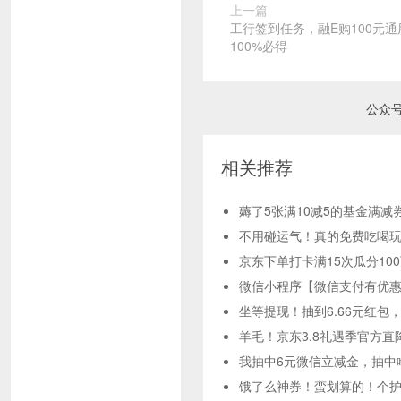
上一篇
工行签到任务，融E购100元
100%必得
公众
相关推荐
薅了5张满10减5的基金满减
不用碰运气！真的免费吃喝玩
京东下单打卡满15次瓜分10
微信小程序【微信支付有优惠
坐等提现！抽到6.66元红包
羊毛！京东3.8礼遇季官方直
我抽中6元微信立减金，抽中
饿了么神券！蛮划算的！个护神