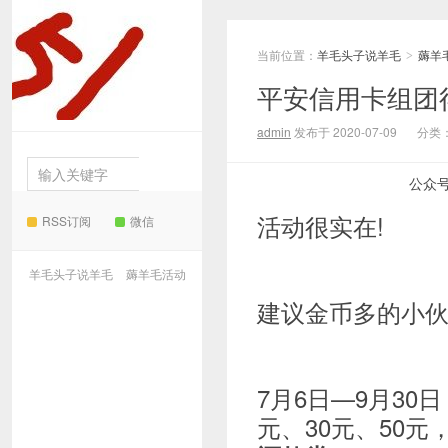
当前位置：
羊毛头子说羊毛
薅羊
羊毛
>
平安信用卡组团得
头子说羊毛
admin
发布于 2020-07-09
分类
公众
活动很实在!
RSS订阅
微信
羊毛头子说羊毛
薅羊毛活动
建议金币多的小
7月6日—9月30日
元、30元、50