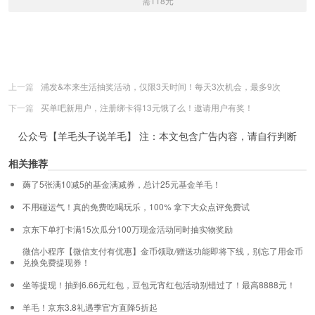
需118元
上一篇
浦发&本来生活抽奖活动，仅限3天时间！每天3次机会，最多9次
下一篇
买单吧新用户，注册绑卡得13元饿了么！邀请用户有奖！
公众号【羊毛头子说羊毛】 注：本文包含广告内容，请自行判断
相关推荐
薅了5张满10减5的基金满减券，总计25元基金羊毛！
不用碰运气！真的免费吃喝玩乐，100% 拿下大众点评免费试
京东下单打卡满15次瓜分100万现金活动同时抽实物奖励
微信小程序【微信支付有优惠】金币领取/赠送功能即将下线，别忘了用金币
兑换免费提现券！
坐等提现！抽到6.66元红包，豆包元宵红包活动别错过了！最高8888元！
羊毛！京东3.8礼遇季官方直降5折起