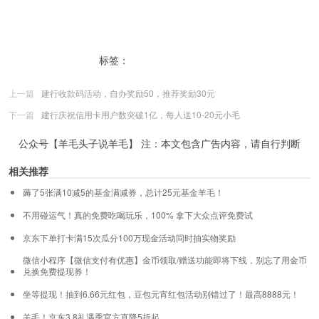
标签：
美团骑行福彩券彩票
上一篇
建行收款码活动，自办奖励50，推荐奖励30元
下一篇
建行庆祝信用卡用户数突破1亿，每人送10-20元小毛
公众号【羊毛头子说羊毛】 注：本文包含广告内容，请自行判断
相关推荐
薅了5张满10减5的基金满减券，总计25元基金羊毛！
不用碰运气！真的免费吃喝玩乐，100% 拿下大众点评免费试
京东下单打卡满15次瓜分100万现金活动同时抽实物奖励
微信小程序【微信支付有优惠】金币领取/赠送功能即将下线，别忘了用金币
兑换免费提现券！
坐等提现！抽到6.66元红包，豆包元宵红包活动别错过了！最高8888元！
羊毛！京东3.8礼遇季官方直降5折起