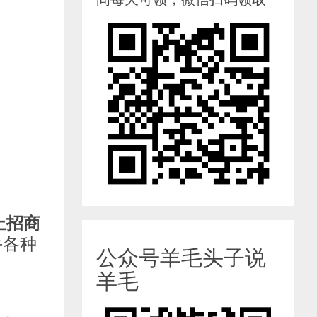
上招商
手各种
公众号羊毛头子说
羊毛