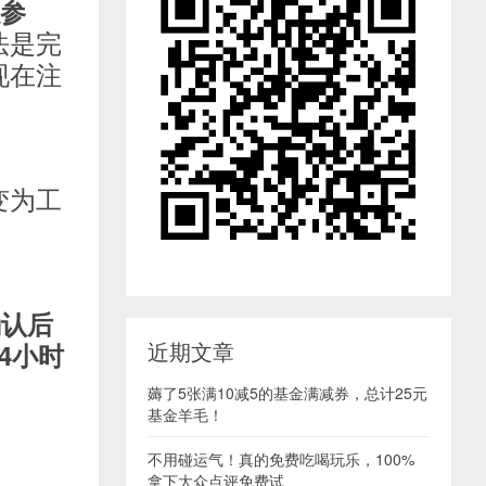
参
法是完
现在注
变为工
确认后
近期文章
4小时
薅了5张满10减5的基金满减券，总计25元
基金羊毛！
不用碰运气！真的免费吃喝玩乐，100%
拿下大众点评免费试