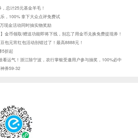
券，总计25元基金羊毛！
乐，100% 拿下大众点评免费试
0万现金活动同时抽实物奖励
】金币领取/赠送功能即将下线，别忘了用金币兑换免费提现券！
，豆包元宵红包活动别错过了！最高8888元！
降5折起
啥看运气！浙江除宁波，农行掌银受邀用户参与抽奖，100%必中
券59-32