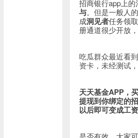
招商银行app上
。但是一般人
与
成
任务领
洞见者
册通道很少开放
吃瓜群众最近看
资卡，未经测试
天天基金APP，
提现到你绑定的招
以后即可变成工
是否有效，大家