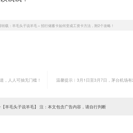
得转载：
羊毛头子说羊毛
»
招行储蓄卡如何变成工资卡方法，附2个攻略！
新渠道，人人可抽无门槛！
温馨提示︱3月1日至3月7日，茅台机场有
号【羊毛头子说羊毛】 注：本文包含广告内容，请自行判断