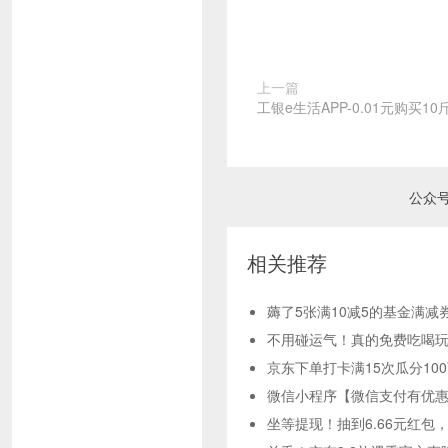
上一篇
工银e生活APP-0.01元购买1
公众
相关推荐
薅了5张满10减5的基金满减
不用碰运气！真的免费吃喝玩
京东下单打卡满15次瓜分10
微信小程序【微信支付有优惠
坐等提现！抽到6.66元红包