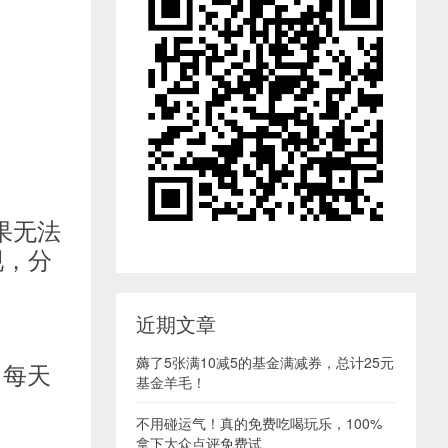
果无法
现，分
近期文章
薅了5张满10减5的基金满减券，总计25元
，每天
基金羊毛！
不用碰运气！真的免费吃喝玩乐，100%
拿下大众点评免费试