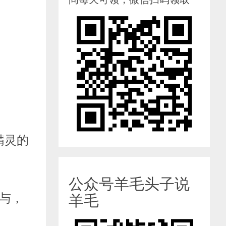
精灵的
公众号羊毛头子说
与，
羊毛