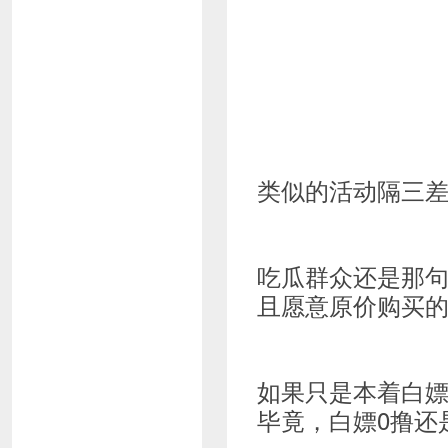
类似的活动隔三
吃瓜群众还是那
且愿意原价购买
如果只是本着白嫖
毕竟，白嫖0撸还