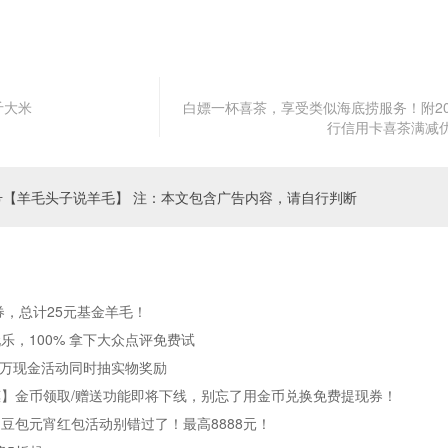
0斤大米
白嫖一杯喜茶，享受类似海底捞服务！附20
行信用卡喜茶满减
号【羊毛头子说羊毛】 注：本文包含广告内容，请自行判断
券，总计25元基金羊毛！
乐，100% 拿下大众点评免费试
0万现金活动同时抽实物奖励
】金币领取/赠送功能即将下线，别忘了用金币兑换免费提现券！
，豆包元宵红包活动别错过了！最高8888元！