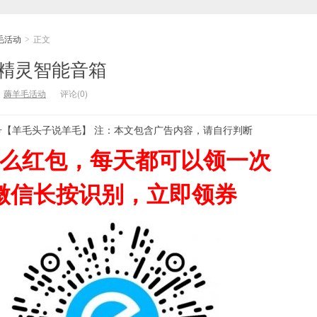
毛活动
正文
>
猫精灵智能音箱
：
薅羊毛活动
评论(0)
号【羊毛头子说羊毛】 注：本文包含广告内容，请自行判断
么红包，每天都可以领一次
微信长按识别，立即领券