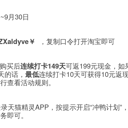
~9月30日
，复制口令打开淘宝即可
ZXaldyve￥
，购买后
可返199元现金，如
连续打卡149天
9天的话，
连续打卡10天可获得10元返
最低
自行查看活动规则。
登录天猫精灵APP，按提示开启“冲鸭计划”
任务即可。