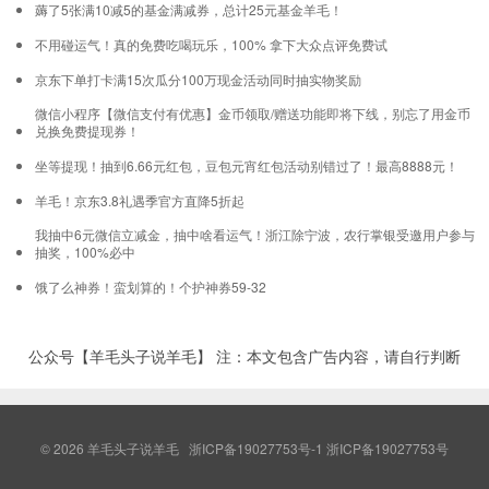
薅了5张满10减5的基金满减券，总计25元基金羊毛！
不用碰运气！真的免费吃喝玩乐，100% 拿下大众点评免费试
京东下单打卡满15次瓜分100万现金活动同时抽实物奖励
微信小程序【微信支付有优惠】金币领取/赠送功能即将下线，别忘了用金币
兑换免费提现券！
坐等提现！抽到6.66元红包，豆包元宵红包活动别错过了！最高8888元！
羊毛！京东3.8礼遇季官方直降5折起
我抽中6元微信立减金，抽中啥看运气！浙江除宁波，农行掌银受邀用户参与
抽奖，100%必中
饿了么神券！蛮划算的！个护神券59-32
公众号【羊毛头子说羊毛】 注：本文包含广告内容，请自行判断
© 2026
羊毛头子说羊毛
浙ICP备19027753号-1
浙ICP备19027753号